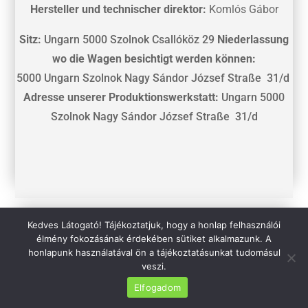
Hersteller und technischer direktor:
Komlós Gábor
Sitz:
Ungarn 5000 Szolnok Csallóköz 29
Niederlassung
wo die Wagen besichtigt werden können
:
5000 Ungarn Szolnok Nagy Sándor József Straße 31/d
Adresse unserer Produktionswerkstatt:
Ungarn 5000
Szolnok Nagy Sándor József Straße 31/d
Kedves Látogató! Tájékoztatjuk, hogy a honlap felhasználói
élmény fokozásának érdekében sütiket alkalmazunk. A
honlapunk használatával ön a tájékoztatásunkat tudomásul
veszi.

Elfogadom