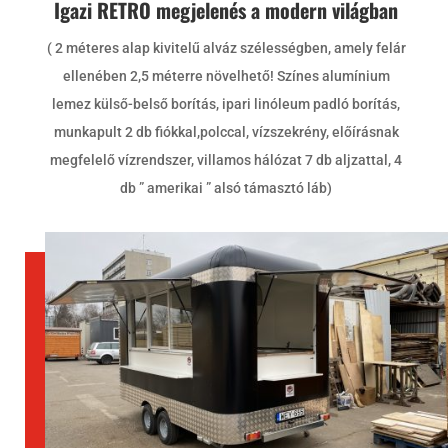
Igazi RETRO megjelenés a modern világban
( 2 méteres alap kivitelű alváz szélességben, amely felár
ellenében 2,5 méterre növelhető! Színes alumínium
lemez külső-belső borítás, ipari linóleum padló borítás,
munkapult 2 db fiókkal,polccal, vízszekrény, előírásnak
megfelelő vízrendszer, villamos hálózat 7 db aljzattal, 4
db ” amerikai ” alsó támasztó láb)