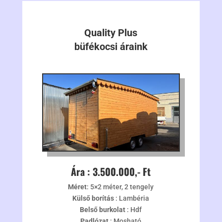
Quality Plus
büfékocsi áraink
Ára : 3.500.000,- Ft
Méret
: 5×2 méter, 2 tengely
Külső borítás
: Lambéria
Belső burkolat
: Hdf
Padlózat
: Mosható