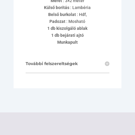
Méret
: 3×2 méter
Külső borítás
: Lambéria
Belső burkolat
: Hdf,
Padozat
: Mosható
1 db kiszolgáló ablak
1 db bejárati ajtó
Munkapult
További felszereltségek