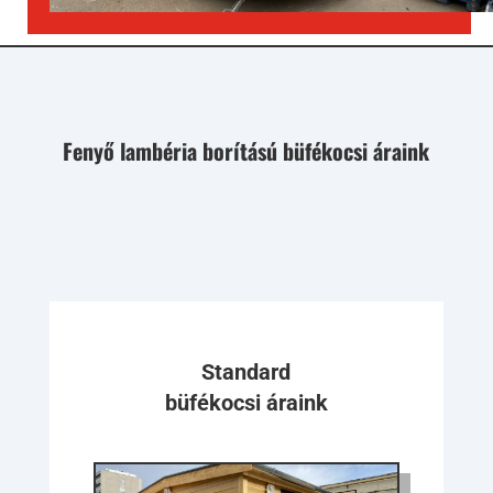
Fenyő lambéria borítású büfékocsi áraink
Standard
büfékocsi áraink