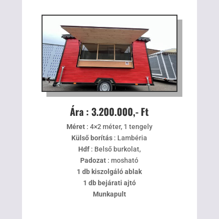
Ára : 3.200.000,- Ft
Méret
: 4×2 méter, 1 tengely
Külső borítás
: Lambéria
Hdf
: Belső burkolat,
Padozat
: mosható
1 db kiszolgáló ablak
1 db bejárati ajtó
Munkapult