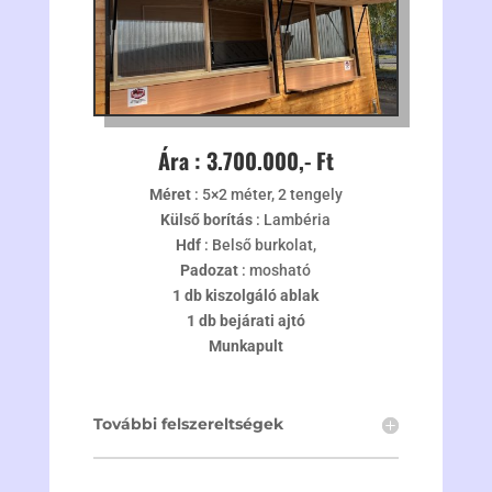
Ára : 3.700.000,- Ft
Méret
: 5×2 méter, 2 tengely
Külső borítás
: Lambéria
Hdf
: Belső burkolat,
Padozat
: mosható
1 db kiszolgáló ablak
1 db bejárati ajtó
Munkapult
További felszereltségek