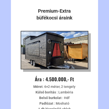
Premium-Extra
büfékocsi áraink
Ára : 4.500.000,- Ft
Méret
: 6×2 méter, 2 tengely
Külső borítás
: Lambéria
Belső burkolat
: Hdf
Padlózat
: Mosható