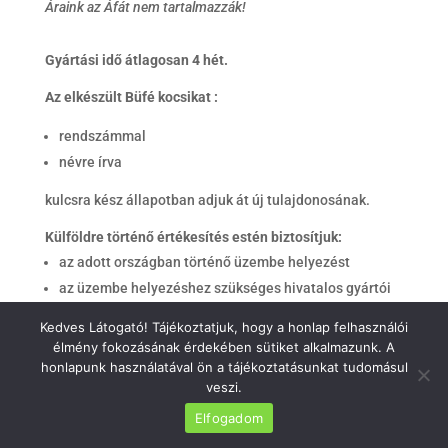
Áraink az Áfát nem tartalmazzák!
Gyártási idő átlagosan 4 hét.
Az elkészült Büfé kocsikat :
rendszámmal
névre írva
kulcsra kész állapotban adjuk át új tulajdonosának.
Külföldre történő értékesítés estén biztosítjuk:
az adott országban történő üzembe helyezést
az üzembe helyezéshez szükséges hivatalos gyártói
okmányokat
Kedves Látogató! Tájékoztatjuk, hogy a honlap felhasználói
melynek költsége 100.000,- Ft.
élmény fokozásának érdekében sütiket alkalmazunk. A
Áraink az Áfát nem tartalmazzák!
honlapunk használatával ön a tájékoztatásunkat tudomásul
veszi.
Elfogadom