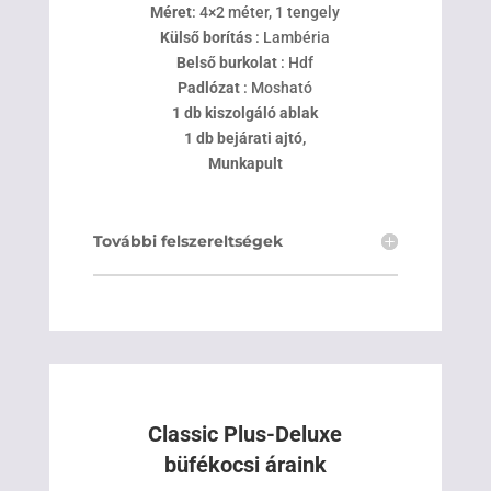
Méret
: 4×2 méter, 1 tengely
Külső borítás
: Lambéria
Belső burkolat
: Hdf
Padlózat
: Mosható
1 db kiszolgáló ablak
1 db bejárati ajtó,
Munkapult
További felszereltségek
Classic Plus-Deluxe
büfékocsi áraink