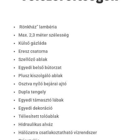
Rönkház” lambéria
Max. 2,3 méter szélesség
Külső gázláda
Eresz csatorna
Szellőző ablak
Egyedi belső bútorzat
Plusz kiszolgáló ablak
Osztva nyíló bejárai ajtó
Dupla tengely
Egyedi támasztó lábak
Egyedi dekoráció
Téliesített tolóablak
Hidraulikus alváz
Hálózatra csatlakoztatható vízrendszer