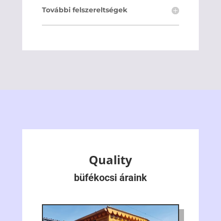
További felszereltségek
Quality
büfékocsi áraink