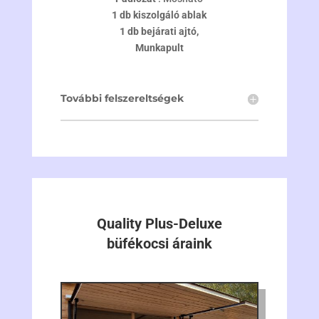
1 db kiszolgáló ablak
1 db bejárati ajtó,
Munkapult
További felszereltségek
Quality Plus-Deluxe
büfékocsi áraink