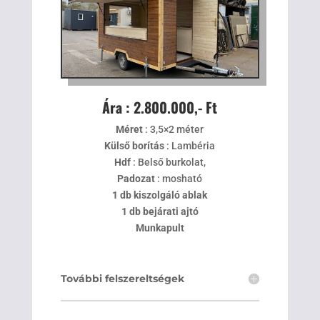
Ára : 2.800.000,- Ft
Méret
: 3,5×2 méter
Külső borítás
: Lambéria
Hdf
: Belső burkolat,
Padozat
: mosható
1 db kiszolgáló ablak
1 db bejárati ajtó
Munkapult
További felszereltségek