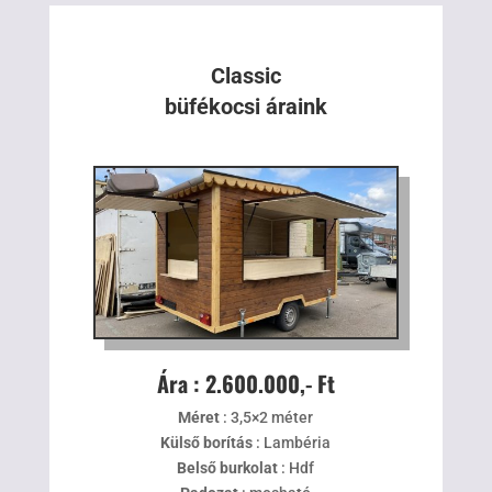
Classic
büfékocsi áraink
Ára : 2.600.000,- Ft
Méret
: 3,5×2 méter
Külső borítás
: Lambéria
Belső burkolat
: Hdf