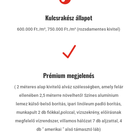
Kulcsrakész állapot
600.000 Ft./m², 750.000 Ft./m² (rozsdamentes kivitel)
N
Prémium megjelenés
( 2 méteres alap kivitelű alváz szélességben, amely felár
ellenében 2,5 méterre növelhető! Színes alumínium
lemez külső-belső borítás, ipari linóleum padló borítás,
munkapult 2 db fiókkal,polccal, vízszekrény, előírásnak
megfelelő vízrendszer, villamos hálózat 7 db aljzattal, 4
db ” amerikai ” alsó támasztó láb)