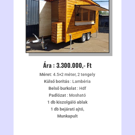
Ára : 3.300.000,- Ft
Méret
: 4.5×2 méter, 2 tengely
Külső borítás
: Lambéria
Belső burkolat
: Hdf
Padlózat
: Mosható
1 db kiszolgáló ablak
1 db bejárati ajtó,
Munkapult