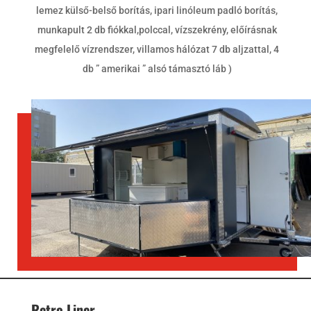
lemez külső-belső borítás, ipari linóleum padló borítás,
munkapult 2 db fiókkal,polccal, vízszekrény, előírásnak
megfelelő vízrendszer, villamos hálózat 7 db aljzattal, 4
db ” amerikai ” alsó támasztó láb )
Retro Liner