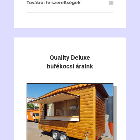
További felszereltségek
Quality Deluxe
büfékocsi áraink