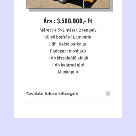
Ára : 3.500.000,- Ft
Méret
: 4.5×2 méter, 2 tengely
Külső borítás
: Lambéria
Hdf
: Belső burkolat,
Padozat
: mosható
1 db kiszolgáló ablak
1 db bejárati ajtó
Munkapult
További felszereltségek