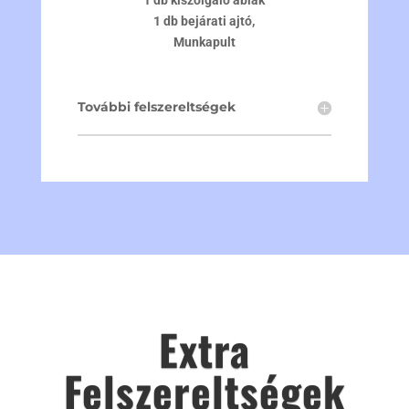
1 db kiszolgáló ablak
1 db bejárati ajtó,
Munkapult
További felszereltségek
Extra
Felszereltségek