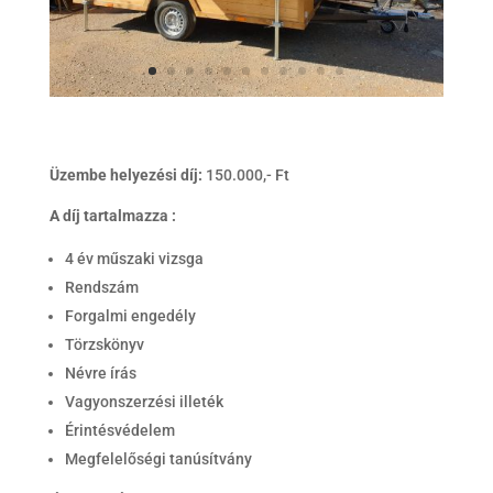
Üzembe helyezési díj:
150.000,- Ft
A díj tartalmazza :
4 év műszaki vizsga
Rendszám
Forgalmi engedély
Törzskönyv
Névre írás
Vagyonszerzési illeték
Érintésvédelem
Megfelelőségi tanúsítvány