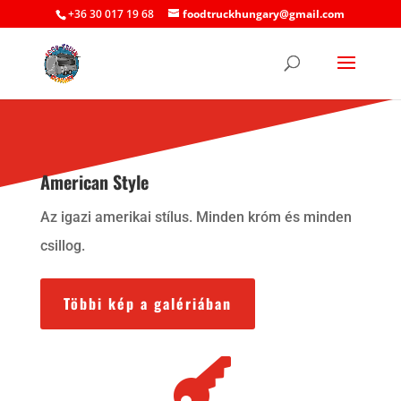
+36 30 017 19 68
foodtruckhungary@gmail.com
American Style
Az igazi amerikai stílus. Minden króm és minden
csillog.
Többi kép a galériában
