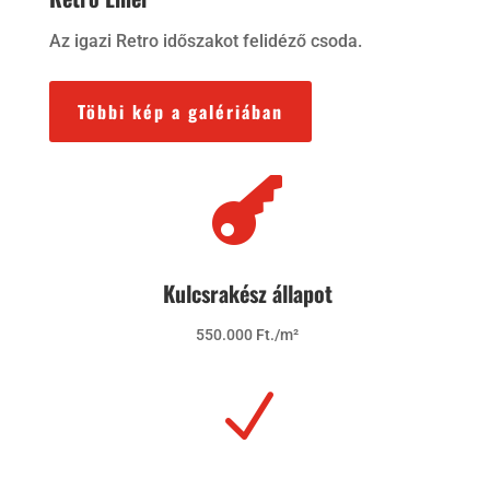
Az igazi Retro időszakot felidéző csoda.
Többi kép a galériában

Kulcsrakész állapot
550.000 Ft./m²
N