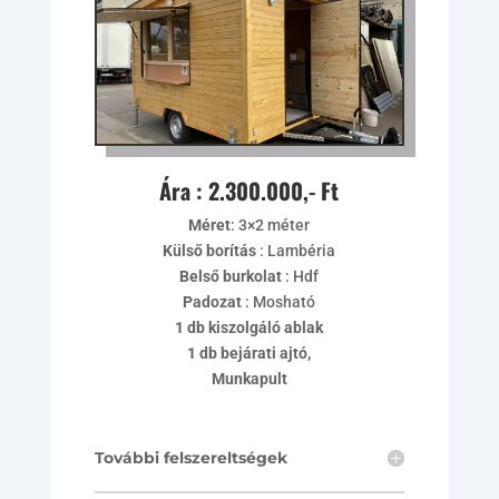
Ára : 2.300.000,- Ft
Méret
: 3×2 méter
Külső borítás
: Lambéria
Belső burkolat
: Hdf
Padozat
: Mosható
1 db kiszolgáló ablak
1 db bejárati ajtó,
Munkapult
További felszereltségek