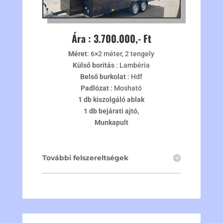
Ára : 3.700.000,- Ft
Méret
: 6×2 méter, 2 tengely
Külső borítás
: Lambéria
Belső burkolat
: Hdf
Padlózat
: Mosható
1 db kiszolgáló ablak
1 db bejárati ajtó,
Munkapult
További felszereltségek