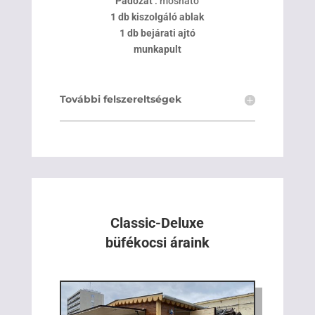
Padozat
: mosható
1 db kiszolgáló ablak
1 db bejárati ajtó
munkapult
További felszereltségek
Classic-Deluxe
büfékocsi áraink