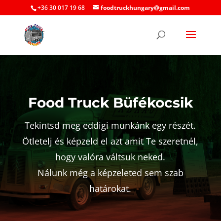
+36 30 017 19 68
foodtruckhungary@gmail.com
Food Truck Büfékocsik
Tekintsd meg eddigi munkánk egy részét.
Ötletelj és képzeld el azt amit Te szeretnél,
hogy valóra váltsuk neked.
Nálunk még a képzeleted sem szab
határokat.