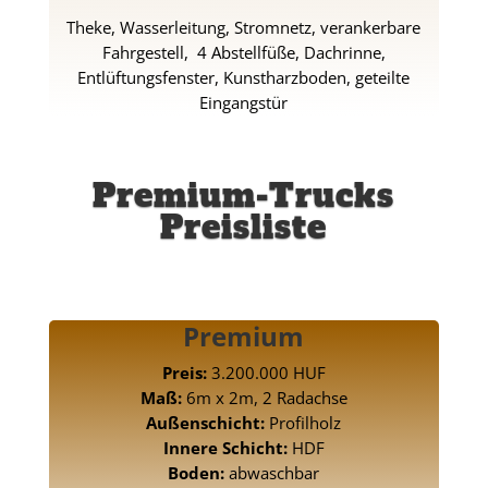
Theke, Wasserleitung, Stromnetz, verankerbare
Fahrgestell, 4 Abstellfüße, Dachrinne,
Entlüftungsfenster, Kunstharzboden, geteilte
Eingangstür
Premium-Trucks
Preisliste
Premium
Preis:
3.200.000 HUF
Maß:
6m x 2m, 2 Radachse
Außenschicht:
Profilholz
Innere Schicht:
HDF
Boden:
abwaschbar