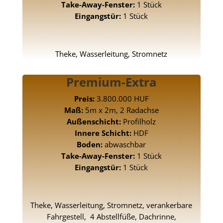
Take-Away-Fenster:
1 Stück
Eingangstür:
1 Stück
Theke, Wasserleitung, Stromnetz
Premium-Extra
Preis:
3.800.000 HUF
Maß:
5m x 2m, 2 Radachse
Außenschicht:
Profilholz
Innere Schicht:
HDF
Boden:
abwaschbar
Take-Away-Fenster:
1 Stück
Eingangstür:
1 Stück
Theke, Wasserleitung, Stromnetz, verankerbare
Fahrgestell, 4 Abstellfüße, Dachrinne,