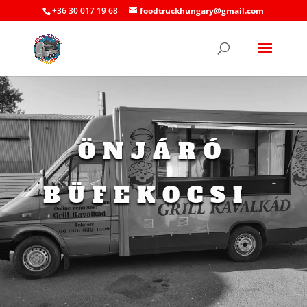
+36 30 017 19 68
foodtruckhungary@gmail.com
ÖNJÁRÓ
BÜFEKOCSI