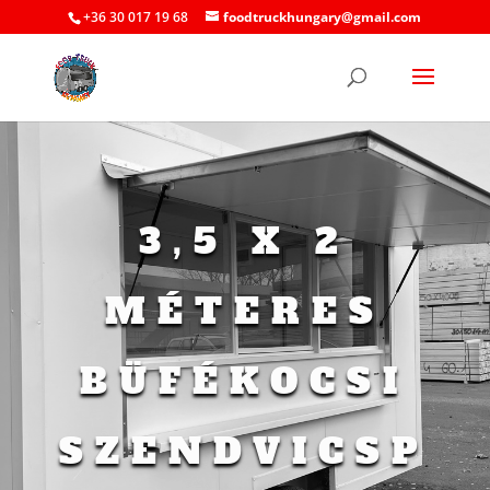
+36 30 017 19 68
foodtruckhungary@gmail.com
3,5 X 2
MÉTERES
BÜFÉKOCSI
SZENDVICSP