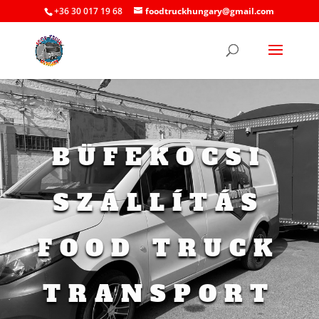
+36 30 017 19 68
foodtruckhungary@gmail.com
BÜFEKOCSI
SZÁLLÍTÁS
FOOD TRUCK
TRANSPORT